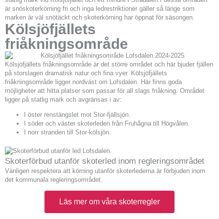
är snöskoterkörning fri och inga ledrestriktioner gäller så länge som
marken är väl snötäckt och skoterkörning har öppnat för säsongen.
Kölsjöfjällets
friåkningsområde
Kölsjöfjällets friåkningsområde är det större området och här bjuder fjällen
på storslagen dramatisk natur och fina vyer. Kölsjöfjällets
friåkningsområde ligger nordväst om Lofsdalen. Här finns goda
möjligheter att hitta platser som passar för all slags friåkning. Området
ligger på statlig mark och avgränsas i av:
I öster renstängslet mot Stor-fjällsjön.
I söder och väster skoterleden från Fruhågna till Högvålen.
I norr stranden till Stor-kölsjön.
Skoterförbud utanför skoterled inom regleringsområdet
Vänligen respektera att körning utanför skoterlederna är förbjuden inom
det kommunala regleringsområdet.
Läs mer om våra skoterregler