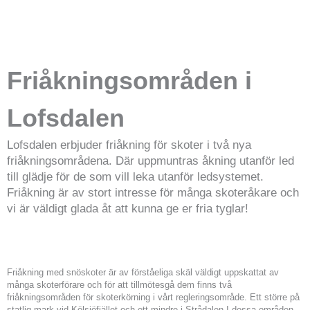
Friåkningsområden i
Lofsdalen
Lofsdalen erbjuder friåkning för skoter i två nya
friåkningsområdena. Där uppmuntras åkning utanför led
till glädje för de som vill leka utanför ledsystemet.
Friåkning är av stort intresse för många skoteråkare och
vi är väldigt glada åt att kunna ge er fria tyglar!
Friåkning med snöskoter är av förståeliga skäl väldigt uppskattat av
många skoterförare och för att tillmötesgå dem finns två
friåkningsområden för skoterkörning i vårt regleringsområde. Ett större på
statlig mark vid Kölsjöfjället och ett mindre i Strådalen.I dessa områden