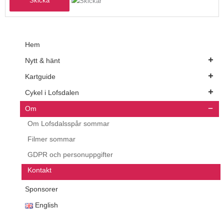
Hem
Nytt & hänt
Kartguide
Cykel i Lofsdalen
Om
Om Lofsdalsspår sommar
Filmer sommar
GDPR och personuppgifter
Kontakt
Sponsorer
English