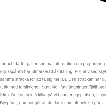
spår och därför gäller samma information om preparering
lljusspåret) har utmarkerad åkriktning. Följ anvisad skyl
amma sträcka för att ta sig mellan. Den sträckan har d
 åk med försiktighet. Start vid liftanläggningen/fjällhotel
ll 2 km. Du kan också kliva på vid parkeringsplatsen, Uppv
Byspåret, namnet gör att det låter som ett enkelt spår, v