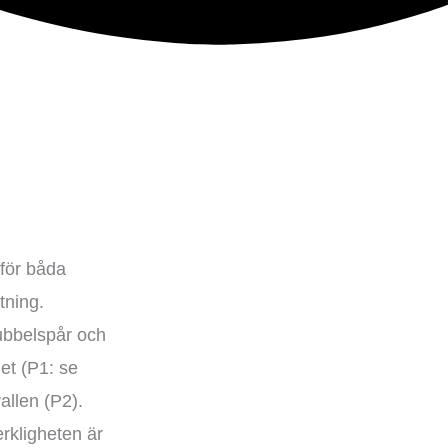
 för båda
tning.
ubbelspår och
let (P1: se
allen (P2).
erkligheten är