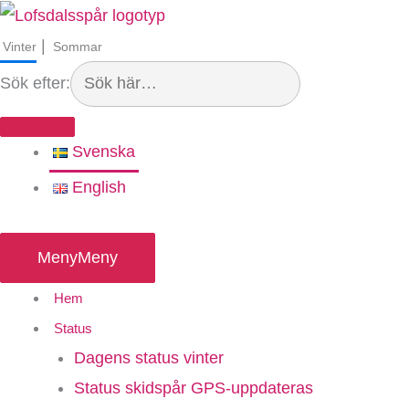
Hoppa
Search...
till
|
Vinter
Sommar
innehåll
Sök efter:
Svenska
English
Meny
Meny
Hem
Status
Dagens status vinter
Status skidspår GPS-uppdateras