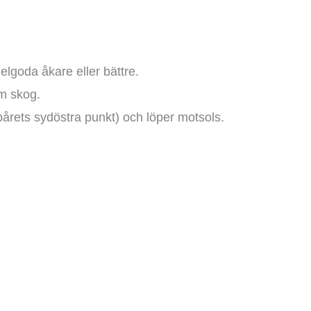
lgoda åkare eller bättre.
m skog.
(spårets sydöstra punkt) och löper motsols.