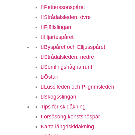
Petterssonspåret
Strådalsleden, övre
Fjällslingan
Hjärtespåret
Byspåret och Elljusspåret
Strådalsleden, nedre
Sömlingshågna runt
Östan
Lussileden och Pilgrimsleden
Skogsslingan
Tips för skidåkning
Försäsong konstsnöspår
Karta längdskidåkning