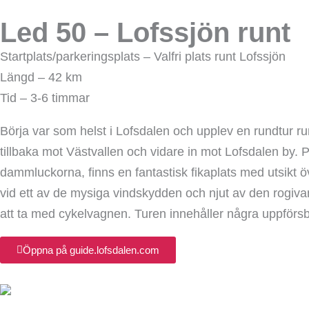
Led 50 – Lofssjön runt
Startplats/parkeringsplats – Valfri plats runt Lofssjön
Längd – 42 km
Tid – 3-6 timmar
Börja var som helst i Lofsdalen och upplev en rundtur run
tillbaka mot Västvallen och vidare in mot Lofsdalen by. 
dammluckorna, finns en fantastisk fikaplats med utsikt öve
vid ett av de mysiga vindskydden och njut av den rogiva
att ta med cykelvagnen. Turen innehåller några uppförsb
Öppna på guide.lofsdalen.com