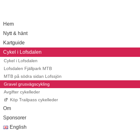
Hem
Nytt & hänt
Kartguide
Cykel i Lofsdalen
Cykel i Lofsdalen
Lofsdalen Fjällpark MTB
MTB på södra sidan Lofssjön
Gravel grusvägscykling
Avgifter cykelleder
Köp Trailpass cykelleder
Om
Sponsorer
English